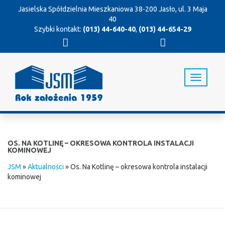
Jasielska Spółdzielnia Mieszkaniowa
38-200 Jasło, ul. 3 Maja
40
Szybki kontakt:
(013) 44-640-40
,
(013) 44-654-29
T
o
g
g
l
e
n
OS. NA KOTLINĘ – OKRESOWA KONTROLA INSTALACJI
a
KOMINOWEJ
v
JSM
»
Aktualności
»
Os. Na Kotlinę – okresowa kontrola instalacji
i
kominowej
g
a
t
i
o