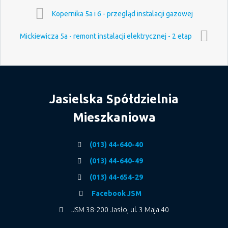
Kopernika 5a i 6 - przegląd instalacji gazowej
Mickiewicza 5a - remont instalacji elektrycznej - 2 etap
Jasielska Spółdzielnia
Mieszkaniowa
(013) 44-640-40
(013) 44-640-49
(013) 44-654-29
Facebook JSM
JSM 38-200 Jasło, ul. 3 Maja 40