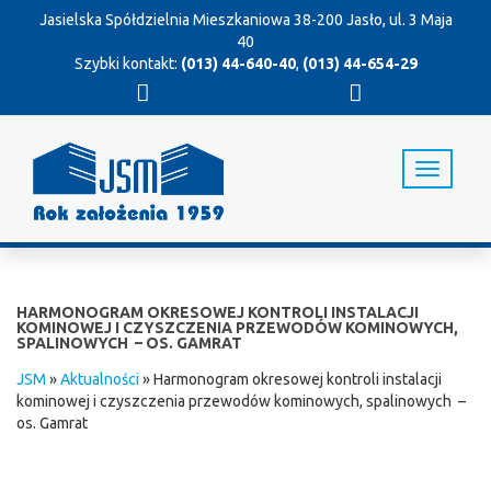
Jasielska Spółdzielnia Mieszkaniowa
38-200 Jasło, ul. 3 Maja
40
Szybki kontakt:
(013) 44-640-40
,
(013) 44-654-29
T
o
g
g
l
e
n
HARMONOGRAM OKRESOWEJ KONTROLI INSTALACJI
a
KOMINOWEJ I CZYSZCZENIA PRZEWODÓW KOMINOWYCH,
SPALINOWYCH – OS. GAMRAT
v
i
JSM
»
Aktualności
»
Harmonogram okresowej kontroli instalacji
g
kominowej i czyszczenia przewodów kominowych, spalinowych –
a
os. Gamrat
t
i
o