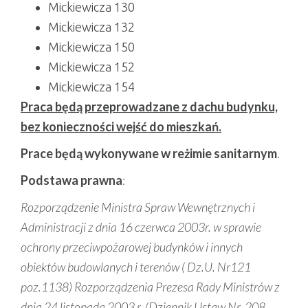
Mickiewicza 130
Mickiewicza 132
Mickiewicza 150
Mickiewicza 152
Mickiewicza 154
Praca będą przeprowadzane z dachu budynku,
bez konieczności wejść do mieszkań.
Prace będą wykonywane w reżimie sanitarnym
.
Podstawa prawna
:
Rozporządzenie Ministra Spraw Wewnętrznych i
Administracji z dnia 16 czerwca 2003r. w sprawie
ochrony przeciwpożarowej budynków i innych
obiektów budowlanych i terenów ( Dz.U. Nr121
poz.1138) Rozporządzenia Prezesa Rady Ministrów z
dnia 24 listopada 2003 r. (Dziennik Ustaw Nr. 208,