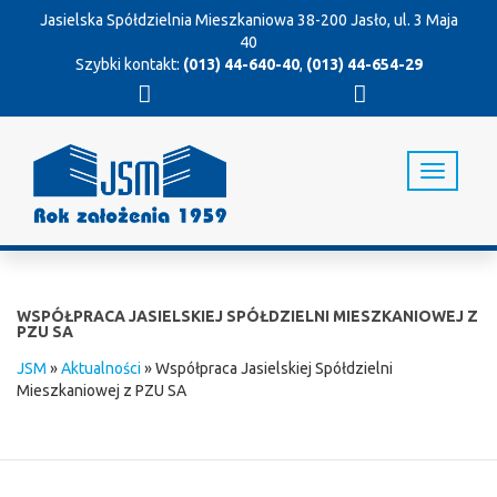
Jasielska Spółdzielnia Mieszkaniowa
38-200 Jasło, ul. 3 Maja
40
Szybki kontakt:
(013) 44-640-40
,
(013) 44-654-29
T
o
g
g
l
e
n
WSPÓŁPRACA JASIELSKIEJ SPÓŁDZIELNI MIESZKANIOWEJ Z
a
PZU SA
v
JSM
»
Aktualności
»
Współpraca Jasielskiej Spółdzielni
i
Mieszkaniowej z PZU SA
g
a
t
i
o