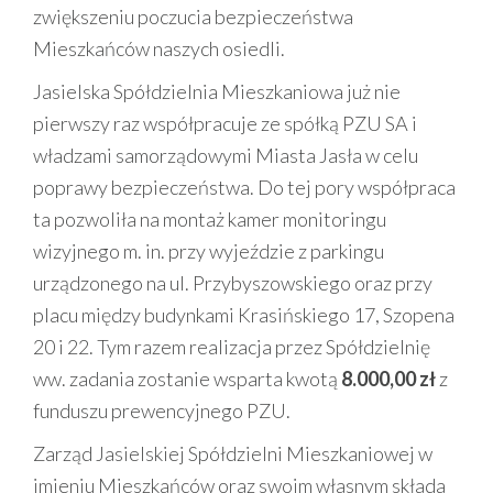
zwiększeniu poczucia bezpieczeństwa
Mieszkańców naszych osiedli.
Jasielska Spółdzielnia Mieszkaniowa już nie
pierwszy raz współpracuje ze spółką PZU SA i
władzami samorządowymi Miasta Jasła w celu
poprawy bezpieczeństwa. Do tej pory współpraca
ta pozwoliła na montaż kamer monitoringu
wizyjnego m. in. przy wyjeździe z parkingu
urządzonego na ul. Przybyszowskiego oraz przy
placu między budynkami Krasińskiego 17, Szopena
20 i 22. Tym razem realizacja przez Spółdzielnię
ww. zadania zostanie wsparta kwotą
8.000,00 zł
z
funduszu prewencyjnego PZU.
Zarząd Jasielskiej Spółdzielni Mieszkaniowej w
imieniu Mieszkańców oraz swoim własnym składa