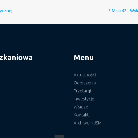
rycznej
3 Maja 42 - Wy
szkaniowa
Menu
Aktualności
Ogłoszenia
Przetargi
Inwestycje
Władze
Kontakt
Archiwum JSM