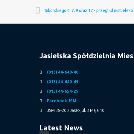
Sikorskiego 6, 7, 9 oraz 17 - przegląd inst. elekt
Jasielska Spółdzielnia Mie
(013) 44-640-40
(013) 44-640-49
(013) 44-654-29
Facebook JSM
JSM 38-200 Jasło, ul. 3 Maja 40
Latest News