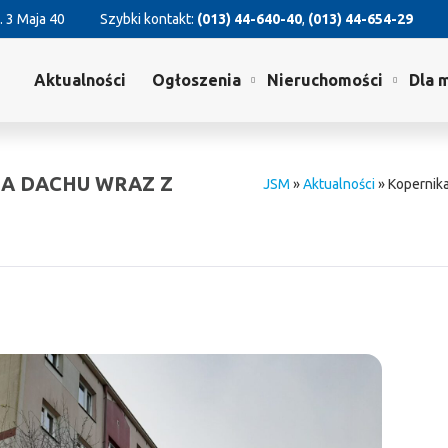
. 3 Maja 40
Szybki kontakt:
(013) 44-640-40
,
(013) 44-654-29
Aktualności
Ogłoszenia
Nieruchomości
Dla 
IA DACHU WRAZ Z
JSM
»
Aktualności
»
Kopernik