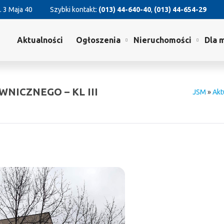
. 3 Maja 40
Szybki kontakt:
(013) 44-640-40
,
(013) 44-654-29
Aktualności
Ogłoszenia
Nieruchomości
Dla 
WNICZNEGO – KL III
JSM
»
Akt