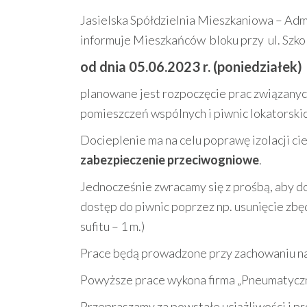
Jasielska Spółdzielnia Mieszkaniowa – Admi
informuje Mieszkańców bloku przy ul. Szkolnej
od dnia 05.06.2023 r. (poniedziałek)
planowane jest rozpoczęcie prac związanych
pomieszczeń wspólnych i piwnic lokatorskic
Docieplenie ma na celu poprawę izolacji ci
zabezpieczenie przeciwogniowe
.
Jednocześnie zwracamy się z prośbą, aby d
dostęp do piwnic poprzez np. usunięcie zbę
sufitu – 1 m.)
Prace będą prowadzone przy zachowaniu nal
Powyższe prace wykona firma „Pneumatyczne
Przepraszamy za powstałe uciążliwości i p