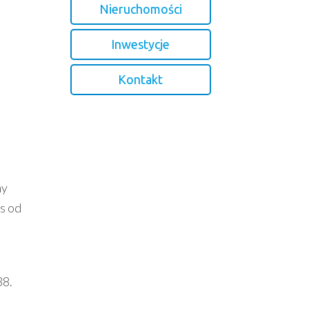
Nieruchomości
Inwestycje
Kontakt
ny
s od
38.