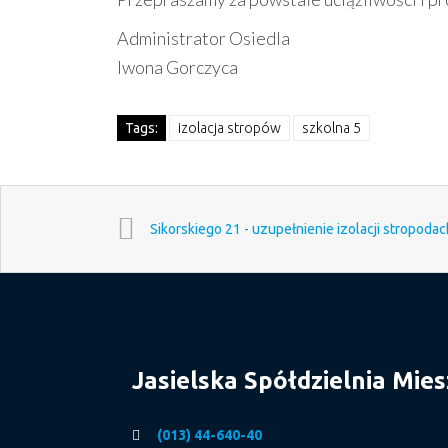
Administrator Osiedla
Iwona Gorczyca
Tags:
izolacja stropów
szkolna 5
Sikorskiego 21 - uzupełnienie izolacji stropoda
Jasielska Spółdzielnia Mie
(013) 44-640-40