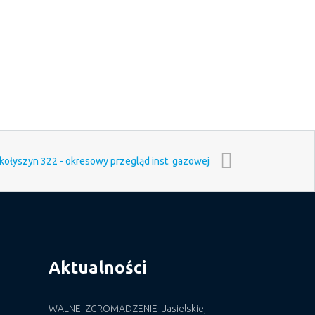
kołyszyn 322 - okresowy przegląd inst. gazowej
Aktualności
WALNE ZGROMADZENIE Jasielskiej