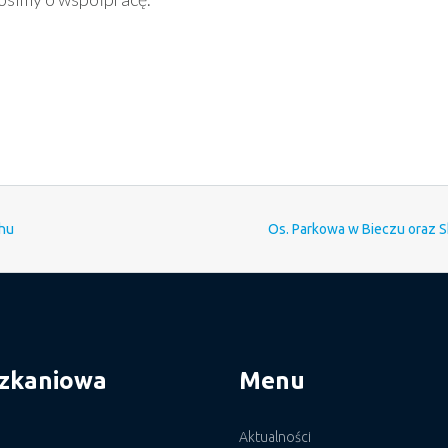
chu
Os. Parkowa w Bieczu oraz S
szkaniowa
Menu
Aktualności