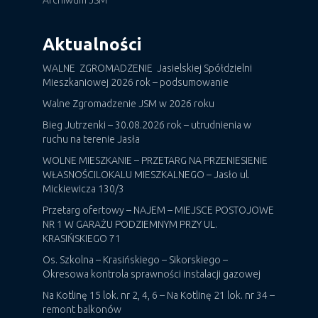
Archiwum JSM
Aktualności
WALNE ZGROMADZENIE Jasielskiej Spółdzielni
Mieszkaniowej 2026 rok – podsumowanie
Walne Zgromadzenie JSM w 2026 roku
Bieg Jutrzenki – 30.08.2026 rok – utrudnienia w
ruchu na terenie Jasła
WOLNE MIESZKANIE – PRZETARG NA PRZENIESIENIE
WŁASNOŚCILOKALU MIESZKALNEGO – Jasło ul.
Mickiewicza 130/3
Przetarg ofertowy – NAJEM – MIEJSCE POSTOJOWE
NR 1 W GARAŻU PODZIEMNYM PRZY UL.
KRASIŃSKIEGO 71
Os. Szkolna – Krasińskiego – Sikorskiego –
Okresowa kontrola sprawności instalacji gazowej
Na Kotlinę 15 lok. nr 2, 4, 6 – Na Kotlinę 21 lok. nr 34 –
remont balkonów