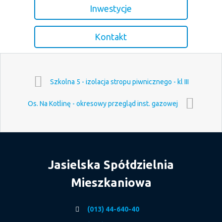
Inwestycje
Kontakt
Szkolna 5 - izolacja stropu piwnicznego - kl III
Os. Na Kotlinę - okresowy przegląd inst. gazowej
Jasielska Spółdzielnia
Mieszkaniowa
(013) 44-640-40