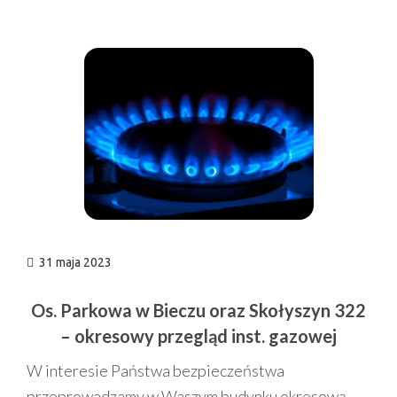
n
31 maja 2023
Os. Parkowa w Bieczu oraz Skołyszyn 322
– okresowy przegląd inst. gazowej
W interesie Państwa bezpieczeństwa
przeprowadzamy w Waszym budynku okresową