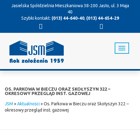
Jasielska Spółdzielnia Mieszkaniowa
38-200 Jasło, ul. 3 Maja
40
Szybki kontakt:
(013) 44-640-40
,
(013) 44-654-29
T
o
g
g
l
e
n
OS. PARKOWA W BIECZU ORAZ SKOŁYSZYN 322 –
a
OKRESOWY PRZEGLĄD INST. GAZOWEJ
v
JSM
»
Aktualności
»
Os. Parkowa w Bieczu oraz Skołyszyn 322 –
i
okresowy przegląd inst. gazowej
g
a
t
i
o