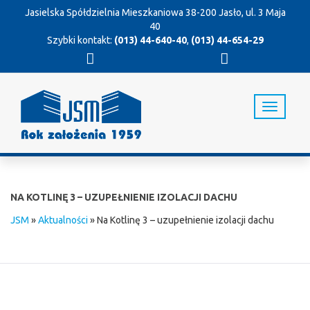
Jasielska Spółdzielnia Mieszkaniowa
38-200 Jasło, ul. 3 Maja
40
Szybki kontakt:
(013) 44-640-40
,
(013) 44-654-29
T
o
g
g
l
e
n
NA KOTLINĘ 3 – UZUPEŁNIENIE IZOLACJI DACHU
a
v
JSM
»
Aktualności
»
Na Kotlinę 3 – uzupełnienie izolacji dachu
i
g
a
t
i
o