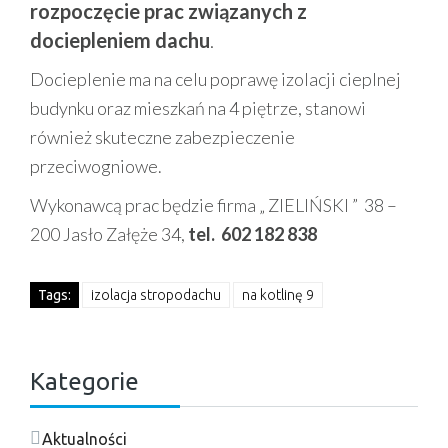
rozpoczęcie prac związanych z
dociepleniem dachu
.
Docieplenie ma na celu poprawę izolacji cieplnej
budynku oraz mieszkań na 4 piętrze, stanowi
również skuteczne zabezpieczenie
przeciwogniowe.
Wykonawcą prac będzie firma „ ZIELIŃSKI ” 38 –
200 Jasło Załęże 34,
tel. 602 182 838
Tags:
izolacja stropodachu
na kotlinę 9
Kategorie
Aktualności