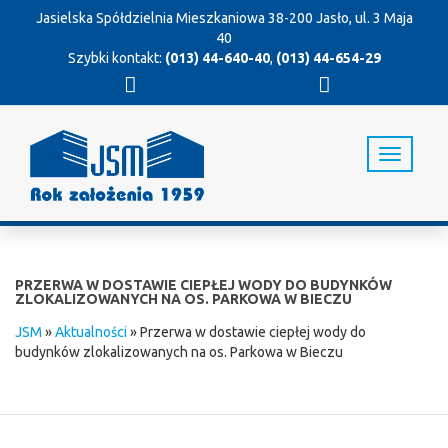
Jasielska Spółdzielnia Mieszkaniowa
38-200 Jasło, ul. 3 Maja
40
Szybki kontakt:
(013) 44-640-40
,
(013) 44-654-29
T
o
g
g
l
e
n
PRZERWA W DOSTAWIE CIEPŁEJ WODY DO BUDYNKÓW
a
ZLOKALIZOWANYCH NA OS. PARKOWA W BIECZU
v
JSM
»
Aktualności
»
Przerwa w dostawie ciepłej wody do
i
budynków zlokalizowanych na os. Parkowa w Bieczu
g
a
t
i
o