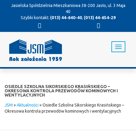
Jasielska Spółdzielnia Mieszkaniowa
38-200 Jasło, ul. 3 Maja
40
Szybki kontakt:
(013) 44-640-40
,
(013) 44-654-29
T
o
g
g
l
e
n
OSIEDLE SZKOLNA SIKORSKIEGO KRASIŃSKIEGO –
a
OKRESOWA KONTROLA PRZEWODÓW KOMINOWYCH I
WENTYLACYJNYCH
v
i
JSM
»
Aktualności
»
Osiedle Szkolna Sikorskiego Krasińskiego –
g
Okresowa kontrola przewodów kominowych i wentylacyjnych
a
t
i
o