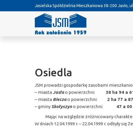
Jasielska Spółdzielnia Mieszkaniowa
38-200 Jasło, ul
Osiedla
JSM prowadzi gospodarkę zasobami mieszkanio
– miasta
Jasła
o powierzchni:
38 ha 94 a 6
– miasta
Biecza
o powierzchni:
2 ha 77 a 8
– gminy
Skołyszyn
o powierzchni:
47 a 00
Mając na względzie zróżnicowany charakter zas
W dniach 12.04.1999 r. – 22.04.1999 r. odbyły si