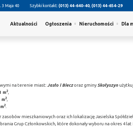
. 3 Maja 40
Szybki kontakt:
(013) 44-640-40
,
(013) 44-654-29
Aktualności
Ogłoszenia
Nieruchomości
Dla 
wymi na terenie miast:
Jasło i Biecz
oraz gminy
Skołyszyn
użytku
2
1 m
,
2
7 m
,
2
 m
.
obów mieszkaniowych oraz ich lokalizację Jasielska Spółdzielni
ę Zebrania Grup Członkowskich, które dokonały wyboru na okres 4 la