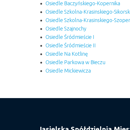
Osiedle Baczyńskiego-Kopernika
Osiedle Szkolna-Krasinskiego-Sikors
Osiedle Szkolna-Krasinskiego-Szope
Osiedle Szajnochy
Osiedle Śródmieście I
Osiedle Śródmieście II
Osiedle Na Kotlinę
Osiedle Parkowa w Bieczu
Osiedle Mickiewicza
Jasielska Spółdzielnia Mie