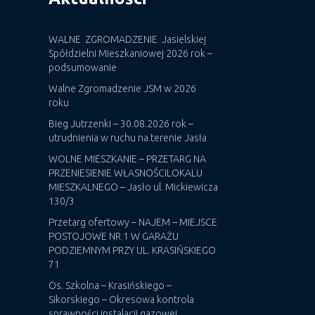
WALNE ZGROMADZENIE Jasielskiej
Spółdzielni Mieszkaniowej 2026 rok –
podsumowanie
Walne Zgromadzenie JSM w 2026
roku
Bieg Jutrzenki – 30.08.2026 rok –
utrudnienia w ruchu na terenie Jasła
WOLNE MIESZKANIE – PRZETARG NA
PRZENIESIENIE WŁASNOŚCILOKALU
MIESZKALNEGO – Jasło ul. Mickiewicza
130/3
Przetarg ofertowy – NAJEM – MIEJSCE
POSTOJOWE NR 1 W GARAŻU
PODZIEMNYM PRZY UL. KRASIŃSKIEGO
71
Os. Szkolna – Krasińskiego –
Sikorskiego – Okresowa kontrola
sprawności instalacji gazowej