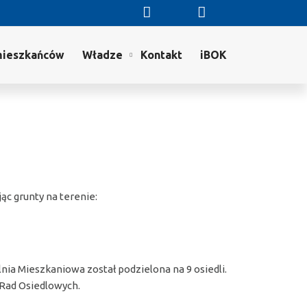
mieszkańców
Władze
Kontakt
iBOK
jąc grunty na terenie:
a Mieszkaniowa został podzielona na 9 osiedli.
t Rad Osiedlowych.