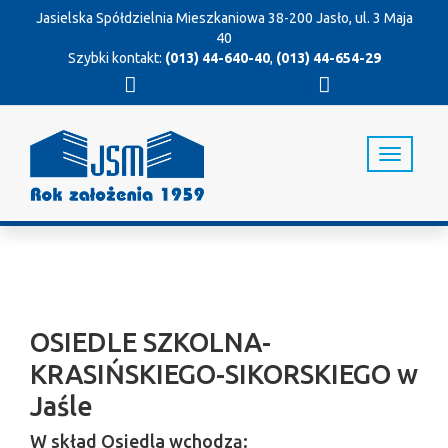
Jasielska Spółdzielnia Mieszkaniowa
38-200 Jasło, ul. 3 Maja
40
Szybki kontakt:
(013) 44-640-40
,
(013) 44-654-29
T
o
g
g
l
e
n
a
v
OSIEDLE SZKOLNA-
i
g
KRASIŃSKIEGO-SIKORSKIEGO w
a
t
Jaśle
i
o
W skład Osiedla wchodzą: