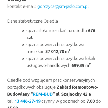
kontakt e-mail:
igorczyca@jsm-jaslo.com.pl
Dane statystyczne Osiedla
łączna ilość mieszkań na osiedlu
676
szt
łączna powierzchnia użytkowa
2
mieszkań
37 012,70 m
łączna powierzchnia użytkowa lokali
2
usługowo-handlowych
699,39 m
Osiedle pod względem prac konserwacyjnych i
porządkowych obsługuje
Zakład Remontowo-
Budowlany “
REM-BUD
” ul. Szajnochy 42 a
tel.
13 446-27-19
czynny w godzinach od
7.00
do
15.00