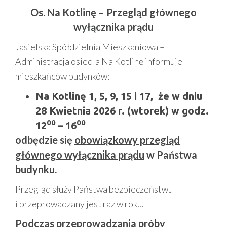
Os. Na Kotlinę – Przegląd głównego
wyłącznika prądu
Jasielska Spółdzielnia Mieszkaniowa –
Administracja osiedla Na Kotlinę informuje
mieszkańców budynków:
Na Kotlinę 1, 5, 9, 15 i 17, że w dniu
28 Kwietnia 2026 r. (wtorek) w godz.
00
00
12
– 16
odbędzie się
obowiązkowy przegląd
głównego wyłącznika prądu
w Państwa
budynku.
Przegląd służy Państwa bezpieczeństwu
i przeprowadzany jest raz w roku.
Podczas przeprowadzania próby