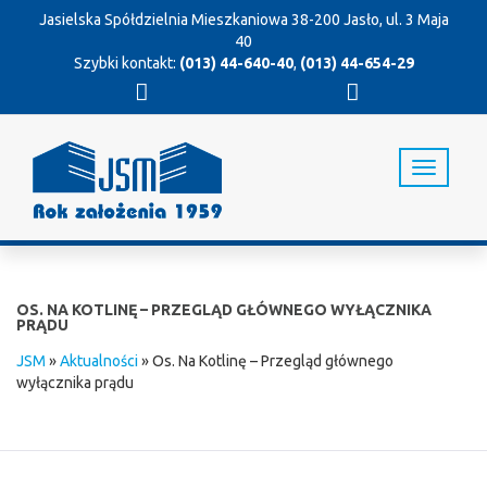
Jasielska Spółdzielnia Mieszkaniowa
38-200 Jasło, ul. 3 Maja
40
Szybki kontakt:
(013) 44-640-40
,
(013) 44-654-29
T
o
g
g
l
e
n
OS. NA KOTLINĘ – PRZEGLĄD GŁÓWNEGO WYŁĄCZNIKA
a
PRĄDU
v
JSM
»
Aktualności
»
Os. Na Kotlinę – Przegląd głównego
i
wyłącznika prądu
g
a
t
i
o