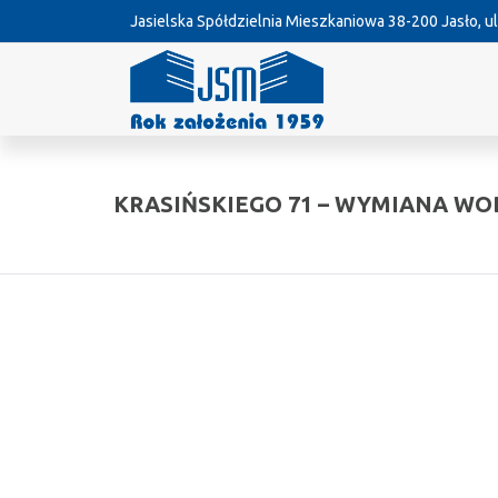
Jasielska Spółdzielnia Mieszkaniowa
38-200 Jasło, ul
KRASIŃSKIEGO 71 – WYMIANA W