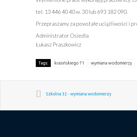
tel. 13 446 40 40 w. 30 lub 693 182 090.
Przepraszamy za powstałe uciążliwości i p
Administrator Osiedla
Łukasz Praszkowicz
Tags:
krasińskiego 71
wymiana wodomierzy
Szkolna 32 - wymiana wodomierzy