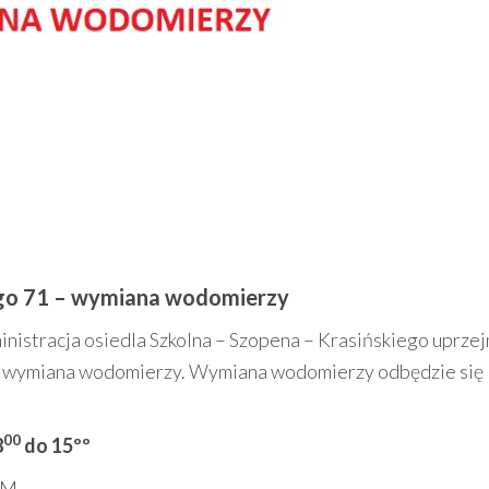
ego 71 – wymiana wodomierzy
inistracja osiedla Szkolna – Szopena – Krasińskiego uprze
ię wymiana wodomierzy. Wymiana wodomierzy odbędzie się
00
8
do 15ºº
SM.