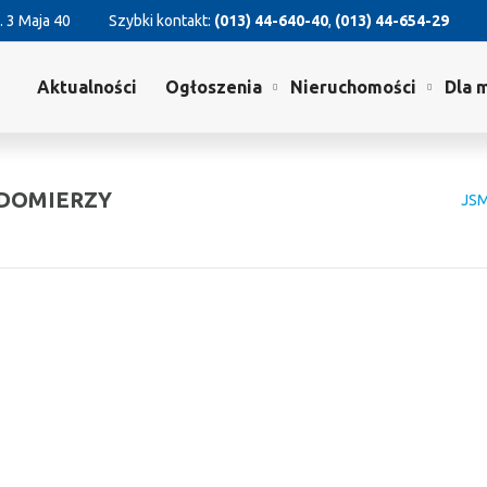
. 3 Maja 40
Szybki kontakt:
(013) 44-640-40
,
(013) 44-654-29
Aktualności
Ogłoszenia
Nieruchomości
Dla 
ODOMIERZY
JS