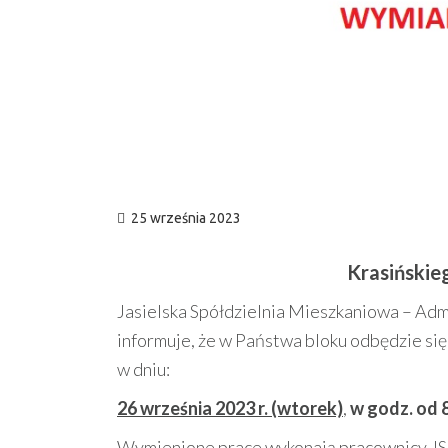
25 września 2023
Krasiński
Jasielska Spółdzielnia Mieszkaniowa – Adm
informuje, że w Państwa bloku odbędzie s
w dniu:
26 września 2023 r. (wtorek)
,
w godz. od 
Wymienione prace wykonają pracownicy J