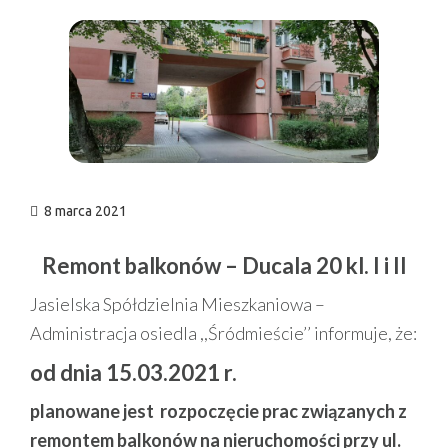
n
8 marca 2021
Remont balkonów – Ducala 20 kl. I i II
Jasielska Spółdzielnia Mieszkaniowa –
Administracja osiedla ,,Śródmieście’’ informuje, że:
od dnia 15.03.2021 r.
planowane jest rozpoczęcie prac związanych z
remontem balkonów na nieruchomości przy ul.