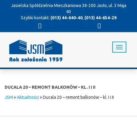
Jasielska Spółdzielnia Mieszkaniowa
38-200 Jasło, ul. 3 Maja
40
Szybki kontakt:
(013) 44-640-40
,
(013) 44-654-29
T
o
g
g
l
e
n
DUCALA 20 – REMONT BALKONÓW – KL. I I II
a
v
JSM
»
Aktualności
»
Ducala 20 – remont balkonów – kl. I i II
i
g
a
t
i
o