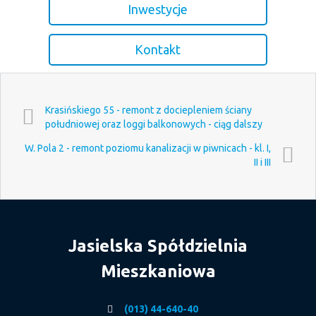
Inwestycje
Kontakt
Krasińskiego 55 - remont z dociepleniem ściany
południowej oraz loggi balkonowych - ciąg dalszy
W. Pola 2 - remont poziomu kanalizacji w piwnicach - kl. I,
II i III
Jasielska Spółdzielnia
Mieszkaniowa
(013) 44-640-40