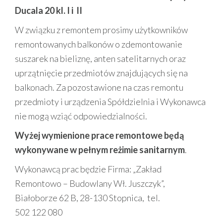
Ducala 20 kl. I i II
W związku z remontem prosimy użytkowników
remontowanych balkonów o zdemontowanie
suszarek na bieliznę, anten satelitarnych oraz
uprzątnięcie przedmiotów znajdujących się na
balkonach. Za pozostawione na czas remontu
przedmioty i urządzenia Spółdzielnia i Wykonawca
nie mogą wziąć odpowiedzialności.
Wyżej wymienione prace remontowe będą
wykonywane w pełnym reżimie sanitarnym
.
Wykonawcą prac będzie Firma: „Zakład
Remontowo – Budowlany Wł. Juszczyk”,
Białoborze 62 B, 28-130 Stopnica, tel.
502 122 080