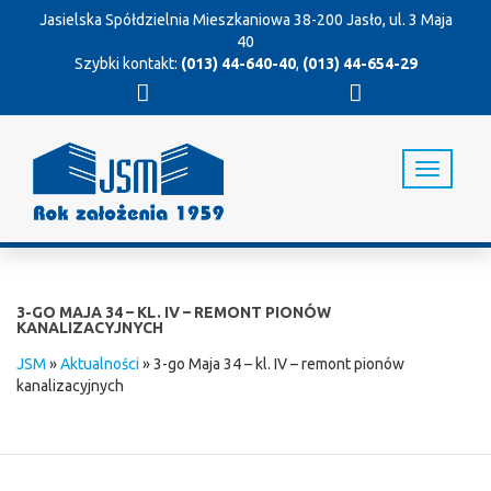
Jasielska Spółdzielnia Mieszkaniowa
38-200 Jasło, ul. 3 Maja
40
Szybki kontakt:
(013) 44-640-40
,
(013) 44-654-29
T
o
g
g
l
e
n
3-GO MAJA 34 – KL. IV – REMONT PIONÓW
a
KANALIZACYJNYCH
v
JSM
»
Aktualności
»
3-go Maja 34 – kl. IV – remont pionów
i
kanalizacyjnych
g
a
t
i
o