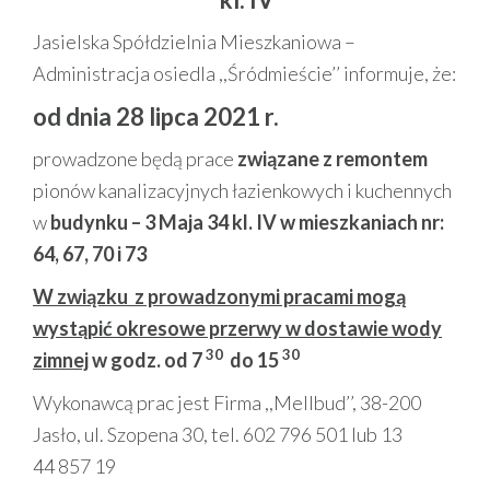
Jasielska Spółdzielnia Mieszkaniowa –
Administracja osiedla ,,Śródmieście’’ informuje,
że:
od dnia 28 lipca 2021 r.
prowadzone będą prace
związane z remontem
pionów kanalizacyjnych łazienkowych i kuchennych
w
budynku – 3 Maja 34 kl. IV w mieszkaniach nr:
64, 67, 70 i 73
W związku z prowadzonymi pracami mogą
wystąpić okresowe przerwy w dostawie wody
30
30
zimnej
w godz. od 7
do 15
Wykonawcą prac jest Firma ,,Mellbud’’, 38-200
Jasło, ul. Szopena 30, tel. 602 796 501 lub 13
44 857 19