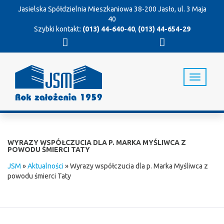
Jasielska Spółdzielnia Mieszkaniowa
38-200 Jasło, ul. 3 Maja
40
Szybki kontakt:
(013) 44-640-40
,
(013) 44-654-29
T
o
g
g
l
e
n
WYRAZY WSPÓŁCZUCIA DLA P. MARKA MYŚLIWCA Z
a
POWODU ŚMIERCI TATY
v
JSM
»
Aktualności
»
Wyrazy współczucia dla p. Marka Myśliwca z
i
powodu śmierci Taty
g
a
t
i
o