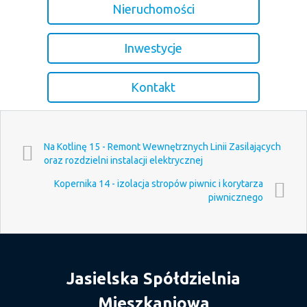
Nieruchomości
Inwestycje
Kontakt
Na Kotlinę 15 - Remont Wewnętrznych Linii Zasilających
oraz rozdzielni instalacji elektrycznej
Kopernika 14 - izolacja stropów piwnic i korytarza
piwnicznego
Jasielska Spółdzielnia
Mieszkaniowa