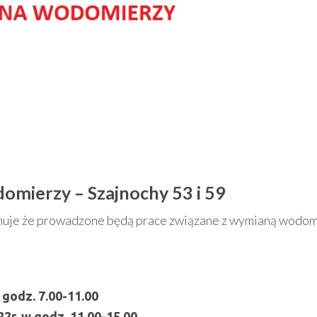
mierzy – Szajnochy 53 i 59
rmuje że prowadzone będą prace związane z wymianą wodom
 godz. 7.00-11.00
022r. w godz. 11.00-15.00