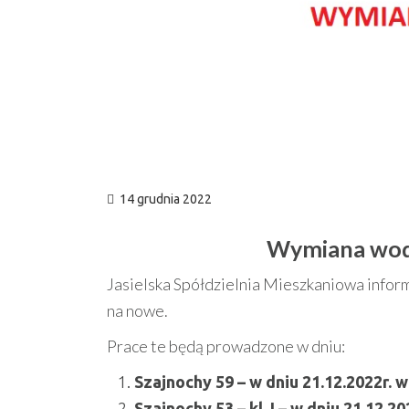
14 grudnia 2022
Wymiana wodo
Jasielska Spółdzielnia Mieszkaniowa info
na nowe.
Prace te będą prowadzone w dniu:
Szajnochy 59 – w dniu 21.12.2022r. w
Szajnochy 53 – kl. I – w dniu 21.12.2