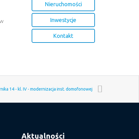
Nieruchomości
Inwestycje
 w
Kontakt
nika 14 - kl. IV - modernizacja inst. domofonowej
Aktualności