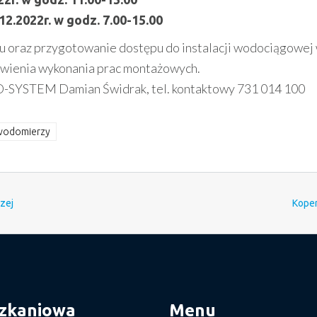
2.12.2022r. w godz. 7.00-15.00
u oraz przygotowanie dostępu do instalacji wodociągowej
iwienia wykonania prac montażowych.
KO-SYSTEM Damian Świdrak, tel. kontaktowy 731 014 100
wodomierzy
zej
Koper
szkaniowa
Menu