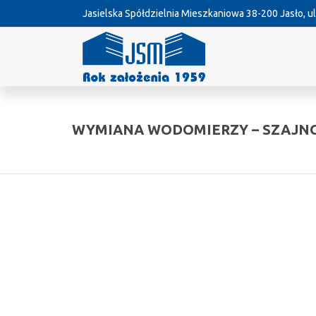
Jasielska Spółdzielnia Mieszkaniowa
38-200 Jasło, ul
WYMIANA WODOMIERZY – SZAJNOC