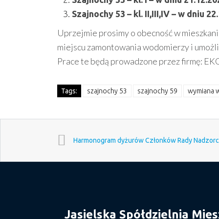
Szajnochy 53 – kl. II,III,IV – w dniu 2
Uprzejmie prosimy o obecność w mieszkani
miejscu zamontowania wodomierzy i umożl
Prace te będą prowadzone przez firmę: E
Tags:
szajnochy 53
szajnochy 59
wymiana 
Harmonogram dyżurów Członków Rady Nadzorc
Jasielska Spółdzielnia Mie