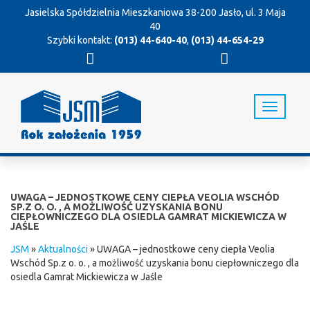
Jasielska Spółdzielnia Mieszkaniowa
38-200 Jasło, ul. 3 Maja
40
Szybki kontakt:
(013) 44-640-40
,
(013) 44-654-29
T
o
g
g
l
e
n
UWAGA – JEDNOSTKOWE CENY CIEPŁA VEOLIA WSCHÓD
a
SP.Z O. O. , A MOŻLIWOŚĆ UZYSKANIA BONU
CIEPŁOWNICZEGO DLA OSIEDLA GAMRAT MICKIEWICZA W
v
JAŚLE
i
g
JSM
»
Aktualności
»
UWAGA – jednostkowe ceny ciepła Veolia
a
Wschód Sp.z o. o. , a możliwość uzyskania bonu ciepłowniczego dla
t
osiedla Gamrat Mickiewicza w Jaśle
i
o