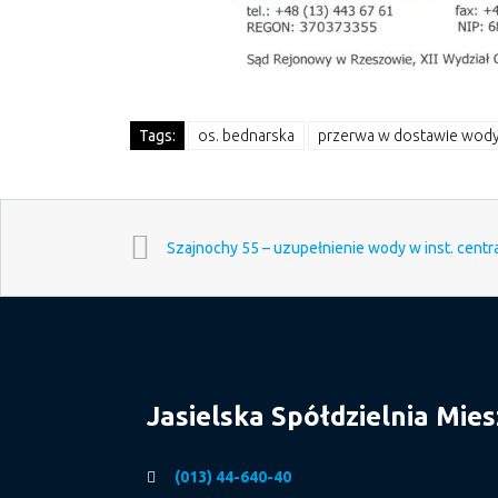
Tags:
os. bednarska
przerwa w dostawie wody 
Szajnochy 55 – uzupełnienie wody w inst. cent
Jasielska Spółdzielnia Mie
(013) 44-640-40