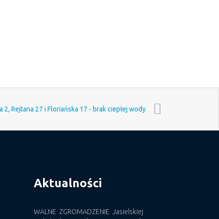
a 2, Rejtana 27 i Floriańska 17 - brak ciepłej wody
Aktualności
WALNE ZGROMADZENIE Jasielskiej