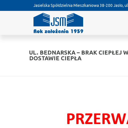
Jasielska Spółdzielnia Mieszkaniowa
38-200 Jasło, ul
UL. BEDNARSKA – BRAK CIEPŁEJ 
DOSTAWIE CIEPŁA