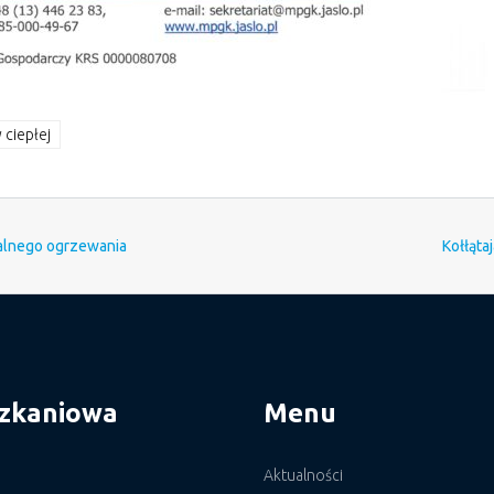
ciepłej
ralnego ogrzewania
Kołłątaj
szkaniowa
Menu
Aktualności