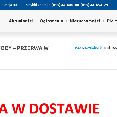
. 3 Maja 40
Szybki kontakt:
(013) 44-640-40
,
(013) 44-654-29
Aktualności
Ogłoszenia
Nieruchomości
Dla 
WODY – PRZERWA W
JSM
»
Aktualności
»
Ul. Be