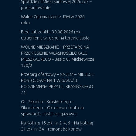
Spółdzielni Mieszkaniowej 2026 rok –
podsumowanie
Walne Zgromadzenie JSM w 2026
roku
Bieg Jutrzenki – 30.08.2026 rok –
utrudnienia w ruchu na terenie Jasła
WOLNE MIESZKANIE – PRZETARG NA
PRZENIESIENIE WŁASNOŚCILOKALU
MIESZKALNEGO – Jasło ul. Mickiewicza
130/3
Przetarg ofertowy – NAJEM – MIEJSCE
POSTOJOWE NR 1 W GARAŻU
PODZIEMNYM PRZY UL. KRASIŃSKIEGO
71
Os. Szkolna – Krasińskiego –
Sikorskiego – Okresowa kontrola
sprawności instalacji gazowej
Na Kotlinę 15 lok. nr 2, 4, 6 – Na Kotlinę
21 lok. nr 34 – remont balkonów