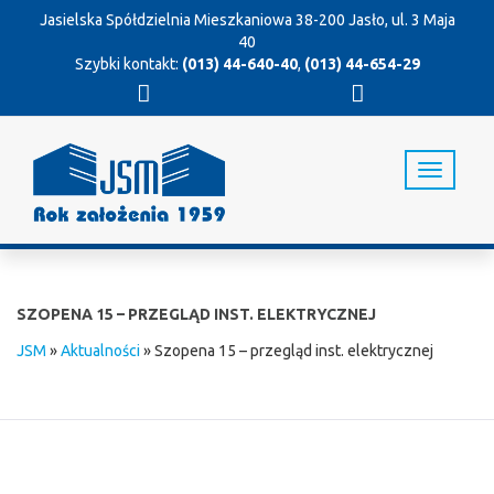
Jasielska Spółdzielnia Mieszkaniowa
38-200 Jasło, ul. 3 Maja
40
Szybki kontakt:
(013) 44-640-40
,
(013) 44-654-29
T
o
g
g
l
e
n
SZOPENA 15 – PRZEGLĄD INST. ELEKTRYCZNEJ
a
v
JSM
»
Aktualności
»
Szopena 15 – przegląd inst. elektrycznej
i
g
a
t
i
o