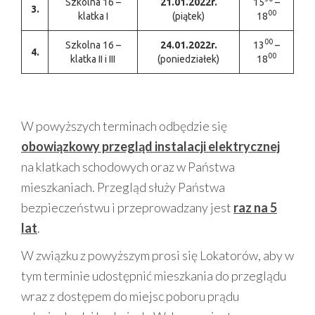
Szkolna 16 –
21.01.2022r.
15
–
3.
00
klatka I
(piątek)
18
00
Szkolna 16 –
24.01.2022r.
13
–
4.
00
klatka II i III
(poniedziałek)
18
W powyższych terminach odbędzie się
obowiązkowy przegląd instalacji elektrycznej
na klatkach schodowych oraz w Państwa
mieszkaniach. Przegląd służy Państwa
bezpieczeństwu i przeprowadzany jest
raz na 5
lat
.
W związku z powyższym prosi się Lokatorów, aby w
tym terminie udostępnić mieszkania do przeglądu
wraz z dostępem do miejsc poboru prądu