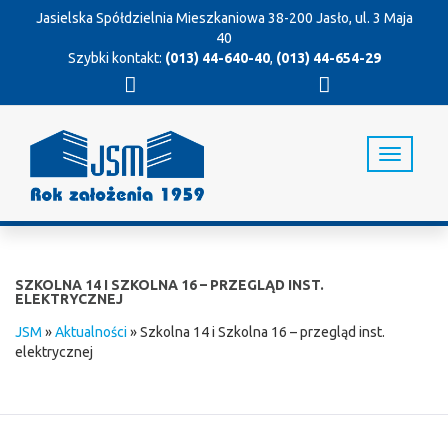
Jasielska Spółdzielnia Mieszkaniowa
38-200 Jasło, ul. 3 Maja
40
Szybki kontakt:
(013) 44-640-40
,
(013) 44-654-29
T
o
g
g
l
e
n
SZKOLNA 14 I SZKOLNA 16 – PRZEGLĄD INST.
a
ELEKTRYCZNEJ
v
JSM
»
Aktualności
»
Szkolna 14 i Szkolna 16 – przegląd inst.
i
elektrycznej
g
a
t
i
o