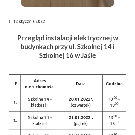
12 stycznia 2022
Przegląd instalacji elektrycznej w
budynkach przy ul. Szkolnej 14 i
Szkolnej 16 w Jaśle
Adres
LP
Data
Godzina
nieruchomości
00
Szkolna 14 –
20.01.2022r.
13
–
1.
00
klatka I i II
(czwartek)
18
00
Szkolna 14 –
21.01.2022r.
13
–
2.
30
klatka III
(piątek)
15
30