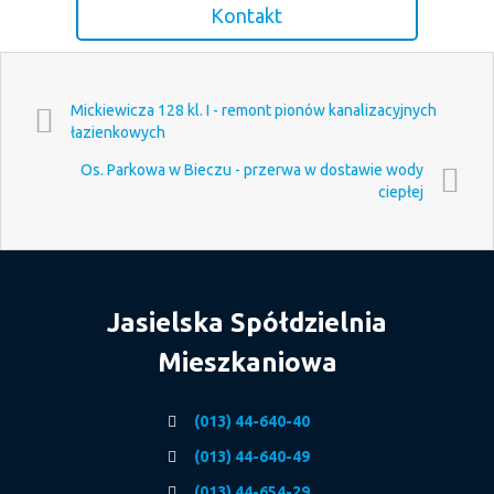
Kontakt
Mickiewicza 128 kl. I - remont pionów kanalizacyjnych
łazienkowych
Os. Parkowa w Bieczu - przerwa w dostawie wody
ciepłej
Jasielska Spółdzielnia
Mieszkaniowa
(013) 44-640-40
(013) 44-640-49
(013) 44-654-29