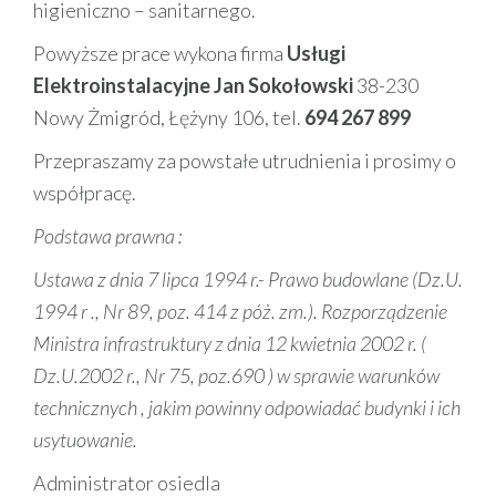
higieniczno – sanitarnego.
Powyższe prace wykona firma
Usługi
Elektroinstalacyjne Jan Sokołowski
38-230
Nowy Żmigród, Łężyny 106, tel.
694 267 899
Przepraszamy za powstałe utrudnienia i prosimy o
współpracę.
Podstawa prawna :
Ustawa z dnia 7 lipca 1994 r.- Prawo budowlane (Dz.U.
1994 r ., Nr 89, poz. 414 z póż. zm.). Rozporządzenie
Ministra infrastruktury z dnia 12 kwietnia 2002 r. (
Dz.U.2002 r., Nr 75, poz.690 ) w sprawie warunków
technicznych , jakim powinny odpowiadać budynki i ich
usytuowanie.
Administrator osiedla