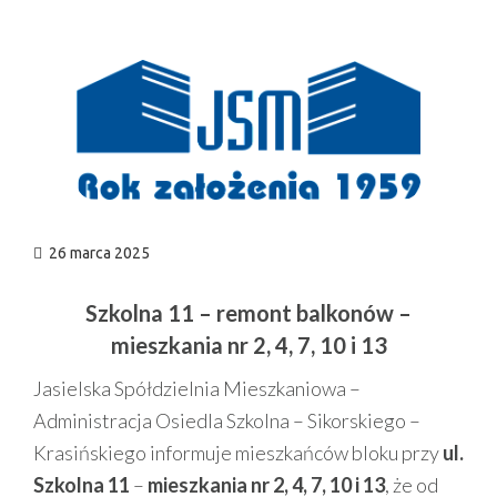
n
26 marca 2025
Szkolna 11 – remont balkonów –
mieszkania nr 2, 4, 7, 10 i 13
Jasielska Spółdzielnia Mieszkaniowa –
Administracja Osiedla Szkolna – Sikorskiego –
Krasińskiego informuje mieszkańców bloku przy
ul.
Szkolna 11
–
mieszkania nr 2, 4, 7, 10 i 13
, że od