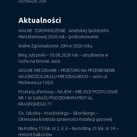
Archiwum JSM
Aktualności
WALNE ZGROMADZENIE Jasielskiej Spółdzielni
Mieszkaniowej 2026 rok – podsumowanie
Walne Zgromadzenie JSM w 2026 roku
Bieg Jutrzenki – 30.08.2026 rok – utrudnienia w
ruchu na terenie Jasła
WOLNE MIESZKANIE – PRZETARG NA PRZENIESIENIE
WŁASNOŚCILOKALU MIESZKALNEGO – Jasło ul.
Mickiewicza 130/3
Przetarg ofertowy – NAJEM – MIEJSCE POSTOJOWE
NR 1 W GARAŻU PODZIEMNYM PRZY UL.
KRASIŃSKIEGO 71
Os. Szkolna – Krasińskiego – Sikorskiego –
Okresowa kontrola sprawności instalacji gazowej
Na Kotlinę 15 lok. nr 2, 4, 6 – Na Kotlinę 21 lok. nr 34 –
remont balkonów