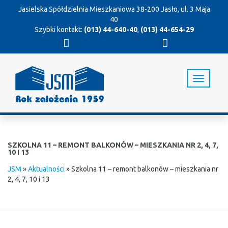
Jasielska Spółdzielnia Mieszkaniowa
38-200 Jasło, ul. 3 Maja
40
Szybki kontakt:
(013) 44-640-40
,
(013) 44-654-29
T
o
g
g
l
e
n
SZKOLNA 11 – REMONT BALKONÓW – MIESZKANIA NR 2, 4, 7,
a
10 I 13
v
JSM
»
Aktualności
»
Szkolna 11 – remont balkonów – mieszkania nr
i
2, 4, 7, 10 i 13
g
a
t
i
o