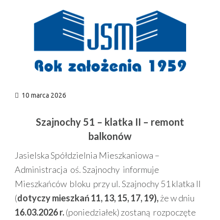
n
10 marca 2026
Szajnochy 51 – klatka II – remont
balkonów
Jasielska Spółdzielnia Mieszkaniowa –
Administracja oś. Szajnochy informuje
Mieszkańców bloku przy ul. Szajnochy 51 klatka II
(
dotyczy mieszkań
11, 13, 15, 17, 19),
że w dniu
16.03.2026 r.
(poniedziałek) zostaną rozpoczęte