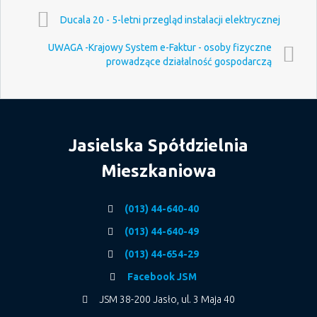
Ducala 20 - 5-letni przegląd instalacji elektrycznej
UWAGA -Krajowy System e-Faktur - osoby fizyczne
prowadzące działalność gospodarczą
Jasielska Spółdzielnia
Mieszkaniowa
(013) 44-640-40
(013) 44-640-49
(013) 44-654-29
Facebook JSM
JSM 38-200 Jasło, ul. 3 Maja 40