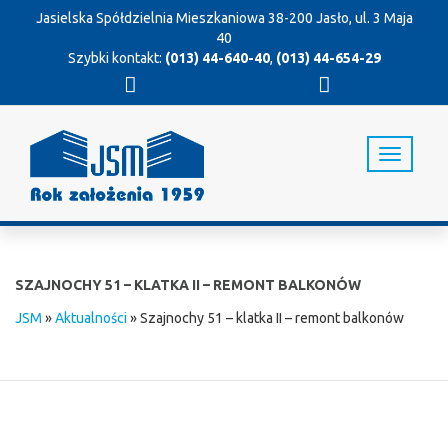
Jasielska Spółdzielnia Mieszkaniowa
38-200 Jasło, ul. 3 Maja
40
Szybki kontakt:
(013) 44-640-40
,
(013) 44-654-29
T
o
g
g
l
e
n
SZAJNOCHY 51 – KLATKA II – REMONT BALKONÓW
a
v
JSM
»
Aktualności
»
Szajnochy 51 – klatka II – remont balkonów
i
g
a
t
i
o