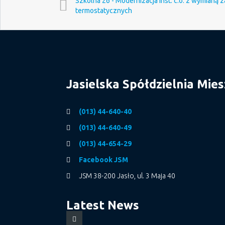
Szkolna 26 - Modernizacja inst. c.o. z wymianą
termostatycznych
Jasielska Spółdzielnia Mie
(013) 44-640-40
(013) 44-640-49
(013) 44-654-29
Facebook JSM
JSM 38-200 Jasło, ul. 3 Maja 40
Latest News