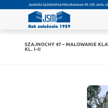
Jasielska Spółdzielnia Mieszkaniowa
38-200 Jasło, ul
SZAJNOCHY 47 – MALOWANIE KL
KL. I-II