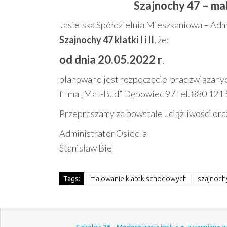
Szajnochy 47 – mal
Jasielska Spółdzielnia Mieszkaniowa – Adm
Szajnochy 47 klatki I i II
, że:
od dnia 20.05.2022 r
.
planowane jest rozpoczęcie prac związan
firma „Mat-Bud” Dębowiec 97 tel. 880 121 
Przepraszamy za powstałe uciążliwości ora
Administrator Osiedla
Stanisław Biel
Tags:
malowanie klatek schodowych
szajnoch