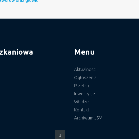
 zaworów oraz głowic
szkaniowa
Menu
Aktualności
Ogłoszenia
Przetargi
Inwestycje
Władze
Kontakt
Archiwum JSM