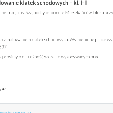
owanie klatek schodowych – kl. I-II
inistracja oś. Szajnochy informuje Mieszkańców bloku prz
ych z malowaniem klatek schodowych. Wymienione prace wy
537.
z prosimy o ostrożność w czasie wykonywanych prac.
y 47