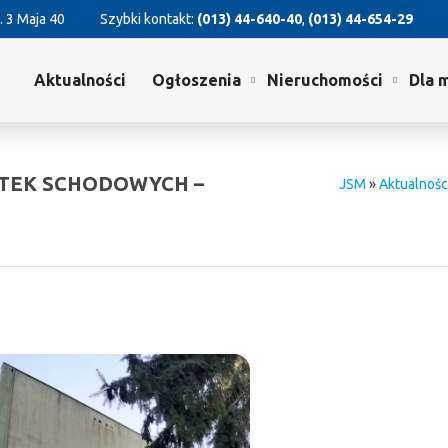
. 3 Maja 40
Szybki kontakt:
(013) 44-640-40
,
(013) 44-654-29
Aktualności
Ogłoszenia
Nieruchomości
Dla 
ATEK SCHODOWYCH –
JSM
»
Aktualnośc