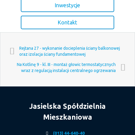
Inwestycje
Kontakt
Rejtana 27 - wykonanie docieplenia ściany balkonowej
oraz izolacja ściany fundamentowej
Na Kotlinę 9 - kl. III - montaż głowic termostatycznych
wraz z regulacją instalacji centralnego ogrzewania
Jasielska Spółdzielnia
Mieszkaniowa
(013) 44-640-40