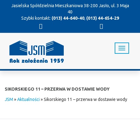
Jasielska Spółdzielnia Mieszkaniowa
38-200 Jasło, ul. 3 Maja
40
Szybki kontakt:
(013) 44-640-40
,
(013) 44-654-29
T
o
g
g
l
e
n
SIKORSKIEGO 11 – PRZERWA W DOSTAWIE WODY
a
v
JSM
»
Aktualności
»
Sikorskiego 11 – przerwa w dostawie wody
i
g
a
t
i
o