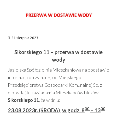
n
21 sierpnia 2023
Sikorskiego 11 – przerwa w dostawie
wody
Jasielska Spółdzielnia Mieszkaniowa na podstawie
informacji otrzymanej od Miejskiego
Przedsiębiorstwa Gospodarki Komunalnej Sp. z
o.o. w Jaśle zawiadamia Mieszkańców bloków
Sikorskiego 11
, że w dniu:
00
00
23.08.2023r. (ŚRODA)
,
w godz. 8
– 13