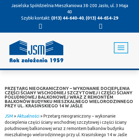
Jasielska Spółdzielnia Mieszkaniowa
38-200 Jasło, ul. 3 Maja
40
Szybki kontakt:
(013) 44-640-40
,
(013) 44-654-29
T
o
g
g
l
e
n
PRZETARG NIEOGRANICZONY – WYKONANIE DOCIEPLENIA
a
CZĘŚCI ŚCIANY WSCHODNIEJ SZCZYTOWEJ I CZĘŚCI ŚCIANY
POŁUDNIOWEJ BALKONOWEJ WRAZ Z REMONTEM
v
BALKONÓW BUDYNKU MIESZKALNEGO WIELORODZINNEGO
i
PRZY UL. KRASIŃSKIEGO 14 W JAŚLE
g
JSM
»
Aktualności
»
Przetarg nieograniczony – wykonanie
a
docieplenia części ściany wschodniej szczytowej i części ściany
t
południowej balkonowej wraz z remontem balkonów budynku
i
mieszkalnego wielorodzinnego przy ul. Krasińskiego 14 w Jaśle
o