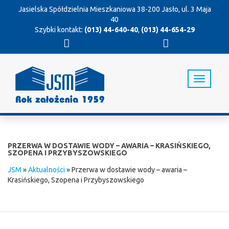
Jasielska Spółdzielnia Mieszkaniowa
38-200 Jasło, ul. 3 Maja
40
Szybki kontakt:
(013) 44-640-40
,
(013) 44-654-29
T
o
g
g
l
e
n
PRZERWA W DOSTAWIE WODY – AWARIA – KRASIŃSKIEGO,
a
SZOPENA I PRZYBYSZOWSKIEGO
v
JSM
»
Aktualności
»
Przerwa w dostawie wody – awaria –
i
Krasińskiego, Szopena i Przybyszowskiego
g
a
t
i
o