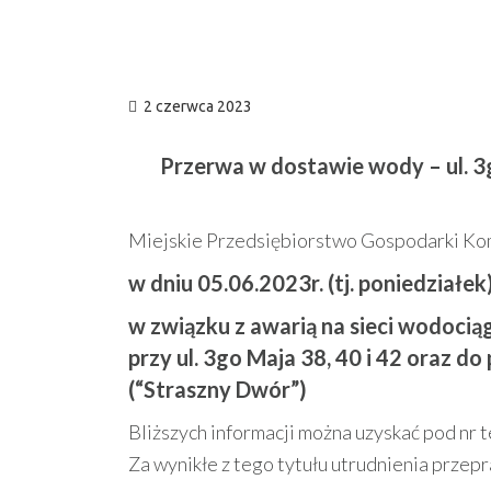
2 czerwca 2023
Przerwa w dostawie wody – ul. 3g
Miejskie Przedsiębiorstwo Gospodarki Komun
w dniu 05.06.2023r. (tj. poniedziałe
w związku z awarią na sieci wodoc
przy ul. 3go Maja 38, 40 i 42 oraz d
(“Straszny Dwór”)
Bliższych informacji można uzyskać pod nr 
Za wynikłe z tego tytułu utrudnienia przep