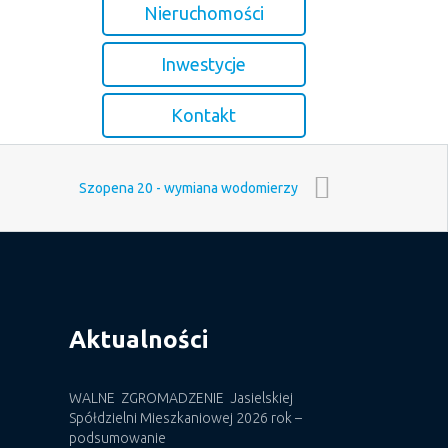
Nieruchomości
Inwestycje
Kontakt
Szopena 20 - wymiana wodomierzy
Aktualności
WALNE ZGROMADZENIE Jasielskiej
Spółdzielni Mieszkaniowej 2026 rok –
podsumowanie