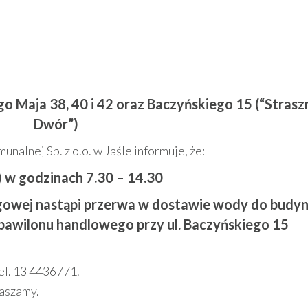
o Maja 38, 40 i 42 oraz Baczyńskiego 15 (“Strasz
Dwór”)
alnej Sp. z o.o. w Jaśle informuje, że:
k) w godzinach 7.30 – 14.30
iągowej nastąpi przerwa w dostawie wody do bud
o pawilonu handlowego przy ul. Baczyńskiego 15
tel. 13 4436771.
raszamy.