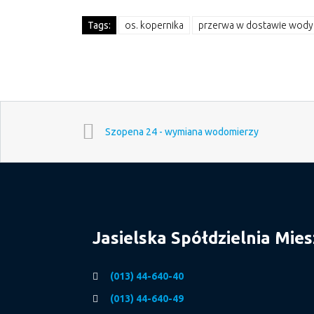
Tags:
os. kopernika
przerwa w dostawie wody
Szopena 24 - wymiana wodomierzy
Jasielska Spółdzielnia Mie
(013) 44-640-40
(013) 44-640-49