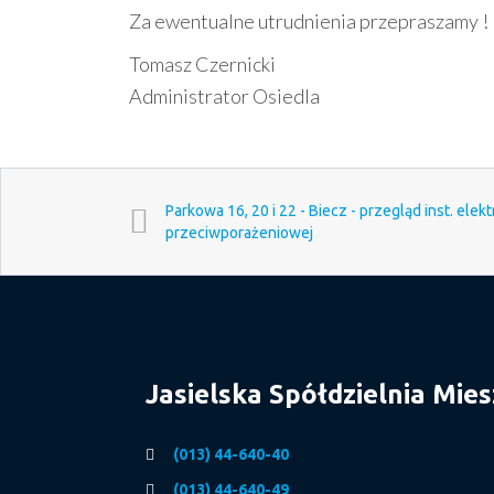
Za ewentualne utrudnienia przepraszamy !
Tomasz Czernicki
Administrator Osiedla
Parkowa 16, 20 i 22 - Biecz - przegląd inst. elek
przeciwporażeniowej
Jasielska Spółdzielnia Mie
(013) 44-640-40
(013) 44-640-49