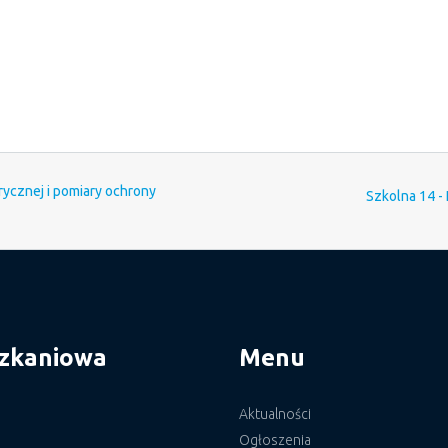
trycznej i pomiary ochrony
Szkolna 14 -
szkaniowa
Menu
Aktualności
Ogłoszenia