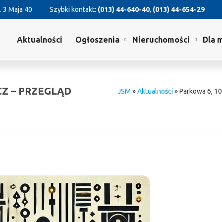
. 3 Maja 40
Szybki kontakt:
(013) 44-640-40
,
(013) 44-654-29
Aktualności
Ogłoszenia
Nieruchomości
Dla 
IECZ – PRZEGLĄD
JSM
»
Aktualności
»
Parkowa 6, 10,