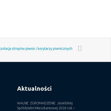
 Izolacja stropów piwnic i korytarzy piwnicznych
Aktualności
WALNE ZGROMADZENIE Jasielskiej
Spółdzielni Mieszkaniowej 2026 rok –