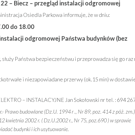
i 22 – Biecz – przegląd instalacji odgromowej
nistracja Osiedla Parkowa informuje, że w dniu:
.00 do 18.00
instalacji odgromowej Państwa budynków (bez
, służy Państwa bezpieczeństwu i przeprowadza się go raz 
kotrwałe i niezapowiadane przerwy (ok.15 min) w dostawi
LEKTRO – INSTALACYJNE Jan Sokołowski nr tel. : 694 267
- Prawo budowlane (Dz.U. 1994 r ., Nr 89, poz. 414 z póż. zm.)
12 kwietnia 2002 r. ( Dz.U.2002 r., Nr 75, poz.690 ) w sprawie
adać budynki i ich usytuowanie.