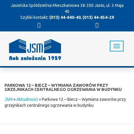
Jasielska Spółdzielnia Mieszkaniowa
38-200 Jasło, ul. 3 Maja
40
Szybki kontakt:
(013) 44-640-40
,
(013) 44-654-29
T
o
g
g
l
e
n
PARKOWA 12 – BIECZ – WYMIANA ZAWORÓW PRZY
a
GRZEJNIKACH CENTRALNEGO OGRZEWANIA W BUDYNKU
v
JSM
»
Aktualności
»
Parkowa 12 – Biecz – Wymiana zaworów przy
i
grzejnikach centralnego ogrzewania w budynku
g
a
t
i
o