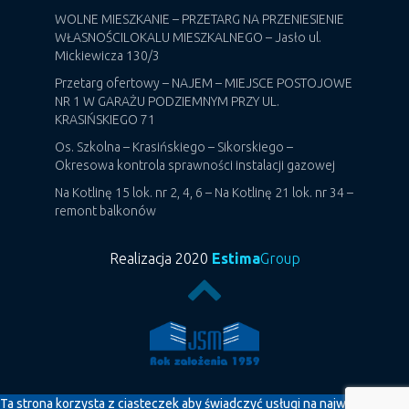
WOLNE MIESZKANIE – PRZETARG NA PRZENIESIENIE
WŁASNOŚCILOKALU MIESZKALNEGO – Jasło ul.
Mickiewicza 130/3
Przetarg ofertowy – NAJEM – MIEJSCE POSTOJOWE
NR 1 W GARAŻU PODZIEMNYM PRZY UL.
KRASIŃSKIEGO 71
Os. Szkolna – Krasińskiego – Sikorskiego –
Okresowa kontrola sprawności instalacji gazowej
Na Kotlinę 15 lok. nr 2, 4, 6 – Na Kotlinę 21 lok. nr 34 –
remont balkonów
Realizacja 2020
Estima
Group
Ta strona korzysta z ciasteczek aby świadczyć usługi na najwyższym