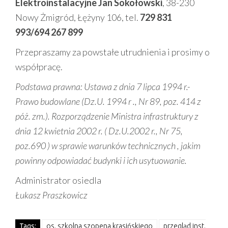
Elektroinstalacyjne Jan Sokołowski
, 38-230
Nowy Żmigród, Łężyny 106, tel.
729 831
993/694 267 899
Przepraszamy za powstałe utrudnienia i prosimy o
współpracę.
Podstawa prawna:
Ustawa z dnia 7 lipca 1994 r.-
Prawo budowlane (Dz.U. 1994 r ., Nr 89, poz. 414 z
póż. zm.). Rozporządzenie Ministra infrastruktury z
dnia 12 kwietnia 2002 r. ( Dz.U.2002 r., Nr 75,
poz.690 ) w sprawie warunków technicznych , jakim
powinny odpowiadać budynki i ich usytuowanie.
Administrator osiedla
Łukasz Praszkowicz
Tags:
os. szkolna szopena krasińskiego
przegląd inst.