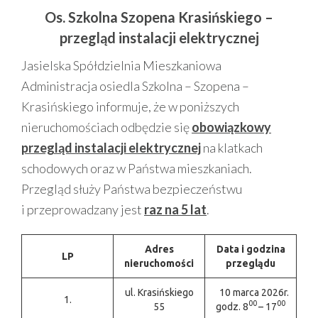
Os. Szkolna Szopena Krasińskiego –
przegląd instalacji elektrycznej
Jasielska Spółdzielnia Mieszkaniowa
Administracja osiedla Szkolna – Szopena –
Krasińskiego informuje, że w poniższych
nieruchomościach odbędzie się
obowiązkowy
przegląd instalacji elektrycznej
na klatkach
schodowych oraz w Państwa mieszkaniach.
Przegląd służy Państwa bezpieczeństwu
i przeprowadzany jest
raz na 5 lat
.
Adres
Data i godzina
LP
nieruchomości
przeglądu
ul. Krasińskiego
10 marca 2026r.
1.
00
00
55
godz. 8
– 17