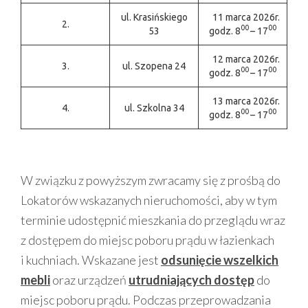
ul. Krasińskiego
11 marca 2026r.
2.
00
00
53
godz. 8
– 17
12 marca 2026r.
3.
ul. Szopena 24
00
00
godz. 8
– 17
13 marca 2026r.
4.
ul. Szkolna 34
00
00
godz. 8
– 17
W związku z powyższym zwracamy się z prośbą do
Lokatorów wskazanych nieruchomości, aby w tym
terminie udostępnić mieszkania do przeglądu wraz
z dostępem do miejsc poboru prądu w łazienkach
i kuchniach. Wskazane jest
odsunięcie wszelkich
mebli
oraz urządzeń
utrudniających dostęp
do
miejsc poboru prądu. Podczas przeprowadzania