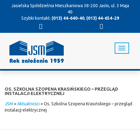
Jasielska Spółdzielnia Mieszkaniowa
38-200 Jasło, ul. 3 Maja
40
Szybki kontakt:
(013) 44-640-40
,
(013) 44-654-29
T
o
g
g
l
e
n
OS. SZKOLNA SZOPENA KRASIŃSKIEGO – PRZEGLĄD
a
INSTALACJI ELEKTRYCZNEJ
v
JSM
»
Aktualności
»
Os. Szkolna Szopena Krasińskiego – przegląd
i
instalacji elektrycznej
g
a
t
i
o