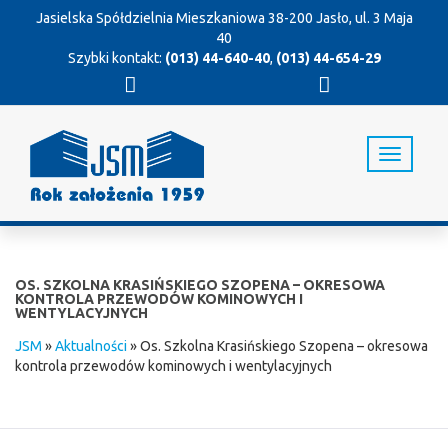
Jasielska Spółdzielnia Mieszkaniowa
38-200 Jasło, ul. 3 Maja
40
Szybki kontakt:
(013) 44-640-40
,
(013) 44-654-29
T
o
g
g
l
e
n
OS. SZKOLNA KRASIŃSKIEGO SZOPENA – OKRESOWA
a
KONTROLA PRZEWODÓW KOMINOWYCH I
WENTYLACYJNYCH
v
i
JSM
»
Aktualności
»
Os. Szkolna Krasińskiego Szopena – okresowa
g
kontrola przewodów kominowych i wentylacyjnych
a
t
i
o