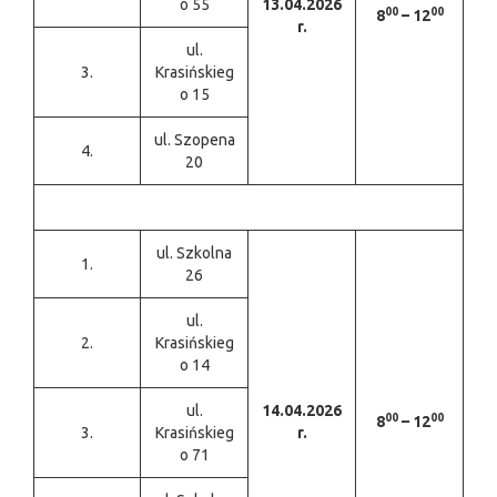
o 55
13.04.2026
00
00
8
– 12
r.
ul.
3.
Krasińskieg
o 15
ul. Szopena
4.
20
ul. Szkolna
1.
26
ul.
2.
Krasińskieg
o 14
ul.
14.04.2026
00
00
8
– 12
3.
Krasińskieg
r.
o 71