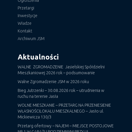
Ogłoszenia
Przetargi
Inwestycje
Władze
Kontakt
Archiwum JSM
Aktualności
WALNE ZGROMADZENIE Jasielskiej Spółdzielni
Mieszkaniowej 2026 rok – podsumowanie
Walne Zgromadzenie JSM w 2026 roku
Bieg Jutrzenki – 30.08.2026 rok – utrudnienia w
ruchu na terenie Jasła
WOLNE MIESZKANIE – PRZETARG NA PRZENIESIENIE
WŁASNOŚCILOKALU MIESZKALNEGO – Jasło ul.
Mickiewicza 130/3
Przetarg ofertowy – NAJEM – MIEJSCE POSTOJOWE
NR 1 W GARAŻU PODZIEMNYM PRZY UL.