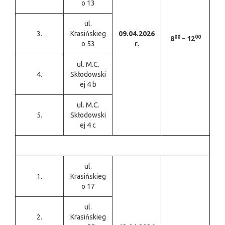
o 13
ul.
3.
Krasińskieg
09.04.2026
00
00
8
– 12
o 53
r.
ul. M.C.
4.
Skłodowski
ej 4 b
ul. M.C.
5.
Skłodowski
ej 4 c
ul.
1.
Krasińskieg
o 17
ul.
2.
Krasińskieg