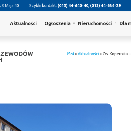
. 3 Maja 40
Szybki kontakt:
(013) 44-640-40
,
(013) 44-654-29
Aktualności
Ogłoszenia
Nieruchomości
Dla 
 PRZEWODÓW
JSM
»
Aktualności
»
Os. Kopernika 
H