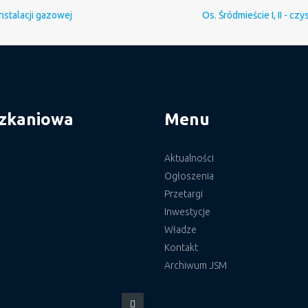
nstalacji gazowej
Os. Śródmieście I, II -
szkaniowa
Menu
Aktualności
Ogłoszenia
Przetargi
Inwestycje
Władze
Kontakt
Archiwum JSM