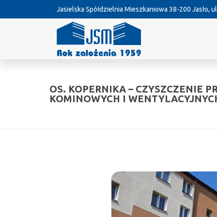
Jasielska Spółdzielnia Mieszkaniowa
38-200 Jasło, ul
OS. KOPERNIKA – CZYSZCZENIE
KOMINOWYCH I WENTYLACYJNYC