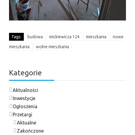
Tags:
budowa
mickiewicza 124
mieszkania
nowe
mieszkania
wolne mieszkania
Kategorie
Aktualności
Inwestycje
Ogłoszenia
Przetargi
Aktualne
Zakończone