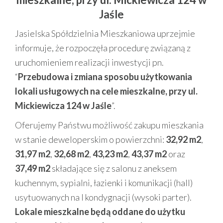
Jaśle
Jasielska Spółdzielnia Mieszkaniowa uprzejmie
informuje, że rozpoczęła procedurę związaną z
uruchomieniem realizacji inwestycji pn.
“
Przebudowa i zmiana sposobu użytkowania
lokali usługowych na cele mieszkalne, przy ul.
Mickiewicza 124 w Jaśle
”.
Oferujemy Państwu możliwość zakupu mieszkania
w stanie deweloperskim o powierzchni:
32,92 m2
,
31,97 m2
,
32,68 m2
,
43,23 m2
,
43,37 m2
oraz
37,49
m2
składające się z salonu z aneksem
kuchennym, sypialni, łazienki i komunikacji (hall)
usytuowanych na I kondygnacji (wysoki parter).
Lokale mieszkalne będą oddane do użytku