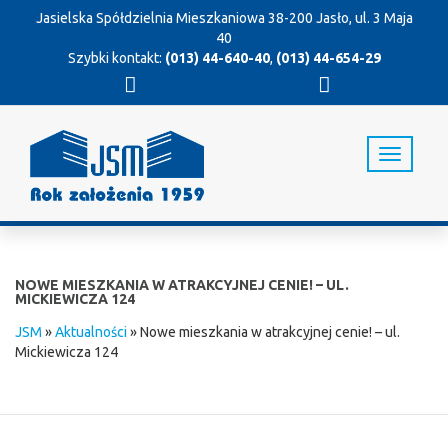
Jasielska Spółdzielnia Mieszkaniowa
38-200 Jasło, ul. 3 Maja
40
Szybki kontakt:
(013) 44-640-40
,
(013) 44-654-29
T
o
g
g
l
e
n
NOWE MIESZKANIA W ATRAKCYJNEJ CENIE! – UL.
a
MICKIEWICZA 124
v
JSM
»
Aktualności
»
Nowe mieszkania w atrakcyjnej cenie! – ul.
i
Mickiewicza 124
g
a
t
i
o