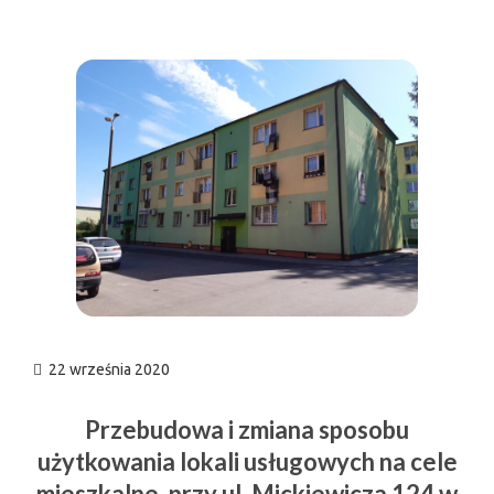
n
22 września 2020
Przebudowa i zmiana sposobu
użytkowania lokali usługowych na cele
mieszkalne, przy ul. Mickiewicza 124 w