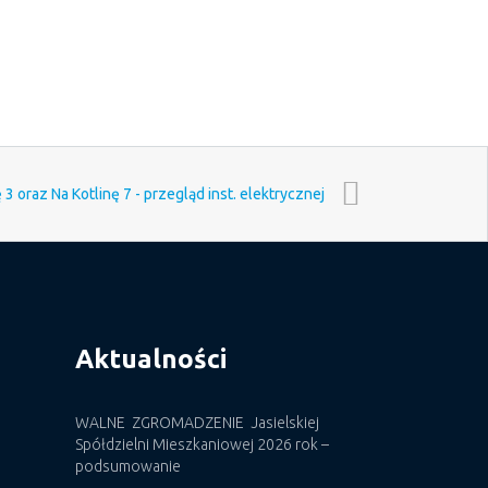
 3 oraz Na Kotlinę 7 - przegląd inst. elektrycznej
Aktualności
WALNE ZGROMADZENIE Jasielskiej
Spółdzielni Mieszkaniowej 2026 rok –
podsumowanie