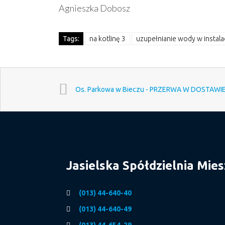
Agnieszka Dobosz
Tags:
na kotlinę 3
uzupełnianie wody w instalacj
Os. Parkowa w Bieczu - PRZERWA W DOSTAW
Jasielska Spółdzielnia Mie
(013) 44-640-40
(013) 44-640-49
(013) 44-654-29