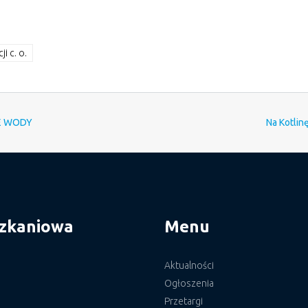
i c. o.
IE WODY
Na Kotlinę
szkaniowa
Menu
Aktualności
Ogłoszenia
Przetargi