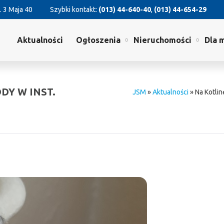
. 3 Maja 40
Szybki kontakt:
(013) 44-640-40
,
(013) 44-654-29
Aktualności
Ogłoszenia
Nieruchomości
Dla 
DY W INST.
JSM
»
Aktualności
»
Na Kotlin