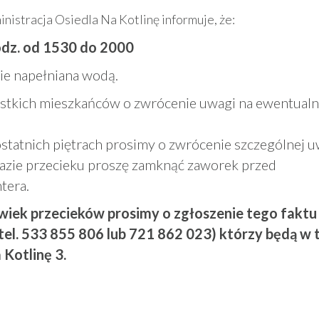
nistracja Osiedla Na Kotlinę informuje, że:
odz. od 1530 do 2000
zie napełniana wodą.
tkich mieszkańców o zwrócenie uwagi na ewentual
tatnich piętrach prosimy o zwrócenie szczególnej u
 razie przecieku proszę zamknąć zaworek przed
tera.
wiek przecieków prosimy o zgłoszenie tego faktu
tel. 533 855 806 lub 721 862 023) którzy będą w
Kotlinę 3.