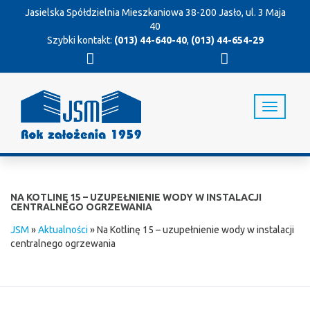
Jasielska Spółdzielnia Mieszkaniowa
38-200 Jasło, ul. 3 Maja
40
Szybki kontakt:
(013) 44-640-40
,
(013) 44-654-29
T
o
g
g
l
e
n
NA KOTLINĘ 15 – UZUPEŁNIENIE WODY W INSTALACJI
a
CENTRALNEGO OGRZEWANIA
v
JSM
»
Aktualności
»
Na Kotlinę 15 – uzupełnienie wody w instalacji
i
centralnego ogrzewania
g
a
t
i
o