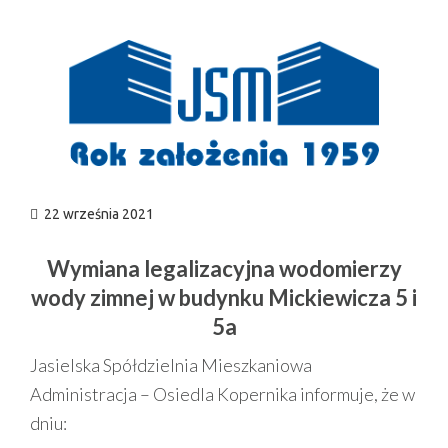
n
22 września 2021
Wymiana legalizacyjna wodomierzy
wody zimnej w budynku Mickiewicza 5 i
5a
Jasielska Spółdzielnia Mieszkaniowa
Administracja – Osiedla Kopernika informuje, że w
dniu: