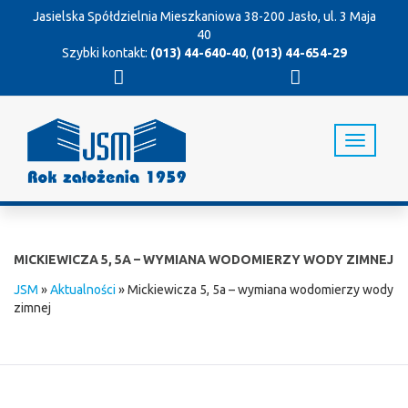
Jasielska Spółdzielnia Mieszkaniowa
38-200 Jasło, ul. 3 Maja
40
Szybki kontakt:
(013) 44-640-40
,
(013) 44-654-29
T
o
g
g
l
e
n
MICKIEWICZA 5, 5A – WYMIANA WODOMIERZY WODY ZIMNEJ
a
v
JSM
»
Aktualności
»
Mickiewicza 5, 5a – wymiana wodomierzy wody
i
zimnej
g
a
t
i
o