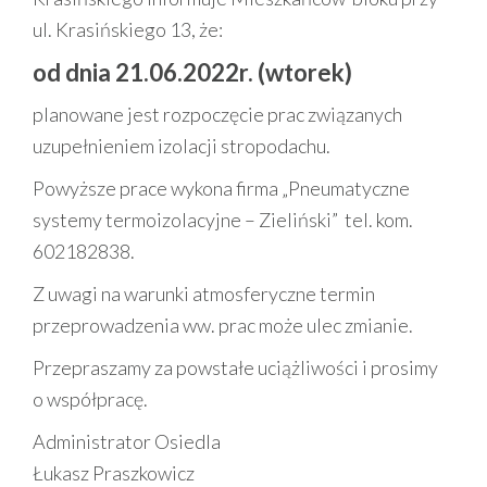
ul. Krasińskiego 13, że:
od dnia 21.06.2022r. (wtorek)
planowane jest rozpoczęcie prac związanych
uzupełnieniem izolacji stropodachu.
Powyższe prace wykona firma „Pneumatyczne
systemy termoizolacyjne – Zieliński” tel. kom.
602182838.
Z uwagi na warunki atmosferyczne termin
przeprowadzenia ww. prac może ulec zmianie.
Przepraszamy za powstałe uciążliwości i prosimy
o współpracę.
Administrator Osiedla
Łukasz Praszkowicz