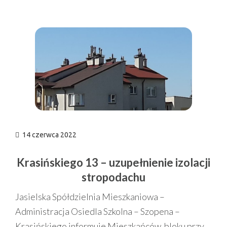
n
14 czerwca 2022
Krasińskiego 13 – uzupełnienie izolacji
stropodachu
Jasielska Spółdzielnia Mieszkaniowa –
Administracja Osiedla Szkolna – Szopena –
Krasińskiego informuje Mieszkańców bloku przy