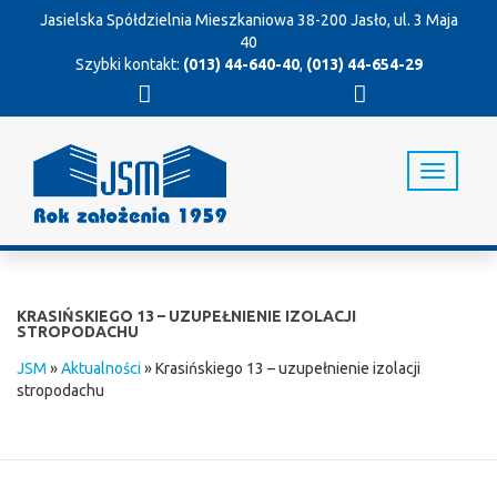
Jasielska Spółdzielnia Mieszkaniowa
38-200 Jasło, ul. 3 Maja
40
Szybki kontakt:
(013) 44-640-40
,
(013) 44-654-29
T
o
g
g
l
e
n
KRASIŃSKIEGO 13 – UZUPEŁNIENIE IZOLACJI
a
STROPODACHU
v
JSM
»
Aktualności
»
Krasińskiego 13 – uzupełnienie izolacji
i
stropodachu
g
a
t
i
o