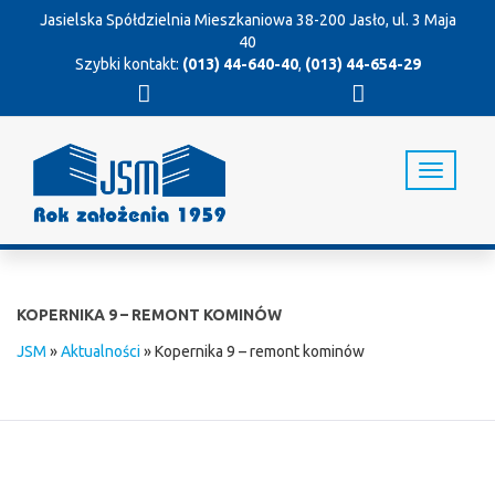
Jasielska Spółdzielnia Mieszkaniowa
38-200 Jasło, ul. 3 Maja
40
Szybki kontakt:
(013) 44-640-40
,
(013) 44-654-29
T
o
g
g
l
e
n
KOPERNIKA 9 – REMONT KOMINÓW
a
v
JSM
»
Aktualności
»
Kopernika 9 – remont kominów
i
g
a
t
i
o