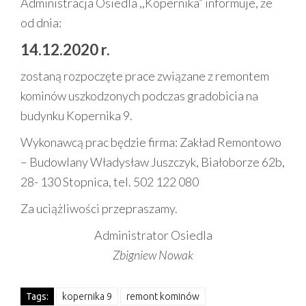
Administracja Osiedla ,,Kopernika” informuje, że
od dnia:
14.12.2020 r.
zostaną rozpoczęte prace związane z remontem
kominów uszkodzonych podczas gradobicia na
budynku Kopernika 9.
Wykonawcą prac będzie firma: Zakład Remontowo
– Budowlany Władysław Juszczyk, Białoborze 62b,
28- 130 Stopnica, tel. 502 122 080
Za uciążliwości przepraszamy.
Administrator Osiedla
Zbigniew Nowak
Tags:
kopernika 9
remont kominów