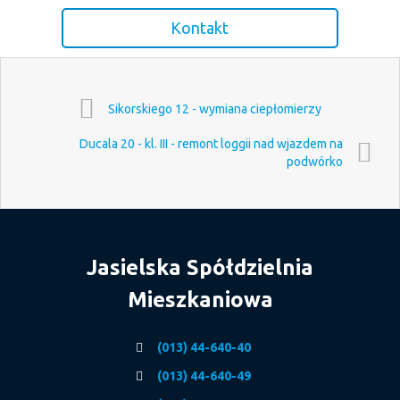
Kontakt
Sikorskiego 12 - wymiana ciepłomierzy
Ducala 20 - kl. III - remont loggii nad wjazdem na
podwórko
Jasielska Spółdzielnia
Mieszkaniowa
(013) 44-640-40
(013) 44-640-49