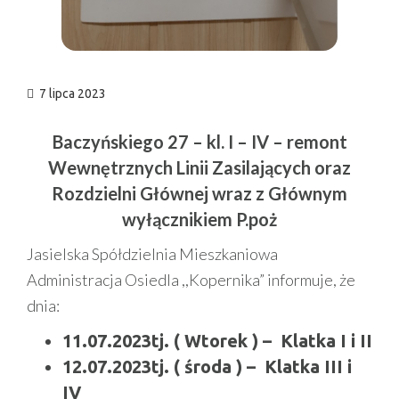
7 lipca 2023
Baczyńskiego 27 – kl. I – IV – remont
Wewnętrznych Linii Zasilających oraz
Rozdzielni Głównej wraz z Głównym
wyłącznikiem P.poż
Jasielska Spółdzielnia Mieszkaniowa
Administracja Osiedla ,,Kopernika” informuje, że
dnia:
11.07.2023tj. ( Wtorek ) – Klatka I i II
12.07.2023tj. ( środa ) – Klatka III i
IV