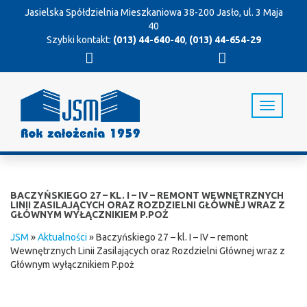
Jasielska Spółdzielnia Mieszkaniowa
38-200 Jasło, ul. 3 Maja
40
Szybki kontakt:
(013) 44-640-40
,
(013) 44-654-29
T
o
g
g
l
e
n
BACZYŃSKIEGO 27 – KL. I – IV – REMONT WEWNĘTRZNYCH
a
LINII ZASILAJĄCYCH ORAZ ROZDZIELNI GŁÓWNEJ WRAZ Z
GŁÓWNYM WYŁĄCZNIKIEM P.POŻ
v
i
JSM
»
Aktualności
»
Baczyńskiego 27 – kl. I – IV – remont
g
Wewnętrznych Linii Zasilających oraz Rozdzielni Głównej wraz z
a
Głównym wyłącznikiem P.poż
t
i
o