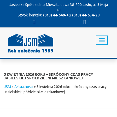
Jasielska Spółdzielnia Mieszkaniowa
38-200 Jasło, ul. 3 Maja
40
Szybki kontakt:
(013) 44-640-40
,
(013) 44-654-29
T
o
g
g
l
e
n
3 KWIETNIA 2026 ROKU – SKRÓCONY CZAS PRACY
a
JASIELSKIEJ SPÓŁDZIELNI MIESZKANIOWEJ
v
JSM
»
Aktualności
»
3 kwietnia 2026 roku – skrócony czas pracy
i
Jasielskiej Spółdzielni Mieszkaniowej
g
a
t
i
o