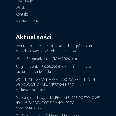
Inwestycje
Władze
Kontakt
Archiwum JSM
Aktualności
WALNE ZGROMADZENIE Jasielskiej Spółdzielni
Mieszkaniowej 2026 rok – podsumowanie
Walne Zgromadzenie JSM w 2026 roku
Bieg Jutrzenki – 30.08.2026 rok – utrudnienia w
ruchu na terenie Jasła
WOLNE MIESZKANIE – PRZETARG NA PRZENIESIENIE
WŁASNOŚCILOKALU MIESZKALNEGO – Jasło ul.
Mickiewicza 130/3
Przetarg ofertowy – NAJEM – MIEJSCE POSTOJOWE
NR 1 W GARAŻU PODZIEMNYM PRZY UL.
KRASIŃSKIEGO 71
Os. Szkolna – Krasińskiego – Sikorskiego –