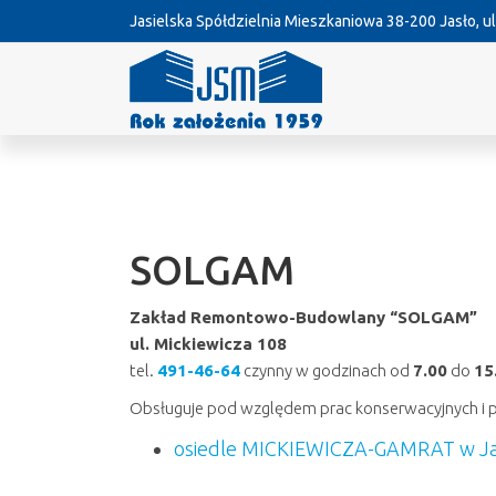
Jasielska Spółdzielnia Mieszkaniowa
38-200 Jasło, ul
SOLGAM
Zakład Remontowo-Budowlany “SOLGAM”
ul. Mickiewicza 108
tel.
491-46-64
czynny w godzinach od
7.00
do
15
Obsługuje pod względem prac konserwacyjnych i
osiedle MICKIEWICZA-GAMRAT w Ja