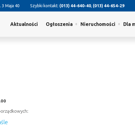
. 3 Maja 40
Szybki kontakt:
(013) 44-640-40
,
(013) 44-654-29
Aktualności
Ogłoszenia
Nieruchomości
Dla 
.00
 porządkowych:
śle